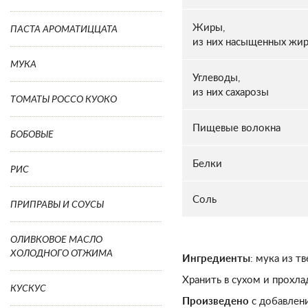
Жиры,
ПАСТА АРОМАТИЦЦАТА
из них насыщенных жи
МУКА
Углеводы,
из них сахарозы
ТОМАТЫ РОССО КУОКО
Пищевые волокна
БОБОВЫЕ
Белки
РИС
Соль
ПРИПРАВЫ И СОУСЫ
ОЛИВКОВОЕ МАСЛО
ХОЛОДНОГО ОТЖИМА
Ингредиенты
: мука из т
Хранить в сухом и прохла
КУСКУС
Произведено
с добавлен