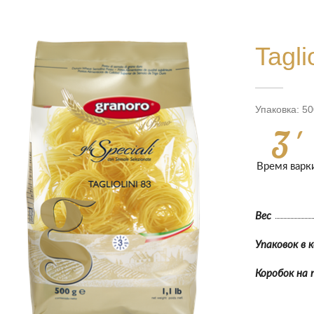
Tagli
Упаковка: 50
3 '
Время варк
Вес
Упаковок в 
Коробок на 