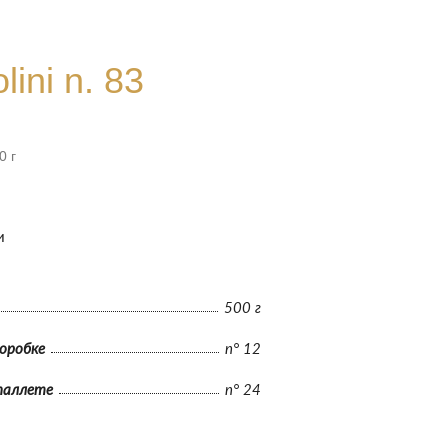
olini n. 83
0 г
и
500 г
коробке
n° 12
паллете
n° 24