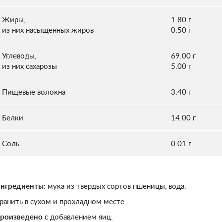
Жиры,
1.80 г
из них насыщенных жиров
0.50 г
Углеводы,
69.00 г
из них сахарозы
5.00 г
Пищевые волокна
3.40 г
Белки
14.00 г
Соль
0.01 г
нгредиенты
: мука из твердых сортов пшеницы, вода.
ранить в сухом и прохладном месте.
роизведено
с добавлением яиц.