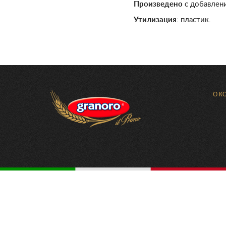
Произведено
с добавлен
Утилизация
: пластик.
О К